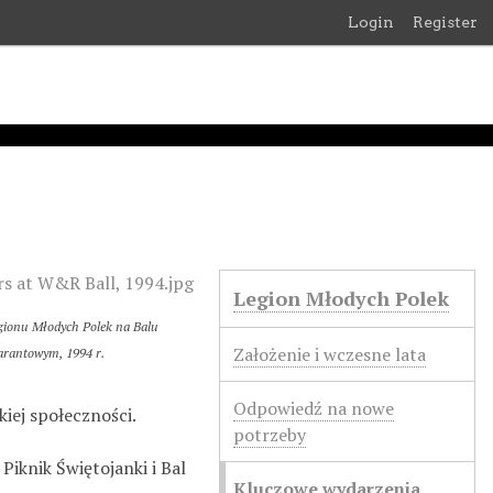
Login
Register
Legion Młodych Polek
gionu Młodych Polek na Balu
Założenie i wczesne lata
rantowym, 1994 r.
Odpowiedź na nowe
iej społeczności.
potrzeby
iknik Świętojanki i Bal
Kluczowe wydarzenia