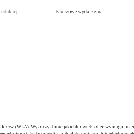
 edukacji
Kluczowe wydarzenia
Liderów (WLA). Wykorzystanie jakichkolwiek zdjęć wymaga pis
echniane jako fotografia, plik elektroniczny lub jakiekolwie