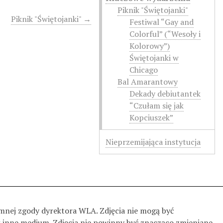
Piknik "Świętojanki"
Piknik "Świętojanki" →
Festiwal “Gay and
Colorful” (“Wesoły i
Kolorowy”)
Świętojanki w
Chicago
Bal Amarantowy
Dekady debiutantek
“Czułam się jak
Kopciuszek”
Nieprzemijająca instytucja
emnej zgody dyrektora WLA. Zdjęcia nie mogą być
k inne medium. Zdjęcia nie powinny być znacząco zmieniane