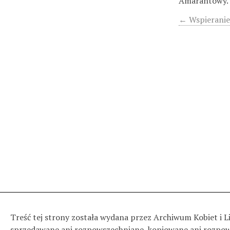
Amarantowy.
← Wspieranie
Treść tej strony została wydana przez Archiwum Kobiet i 
sprzedawane ani rozpowszechniane, kopiowane ani rozpowsz