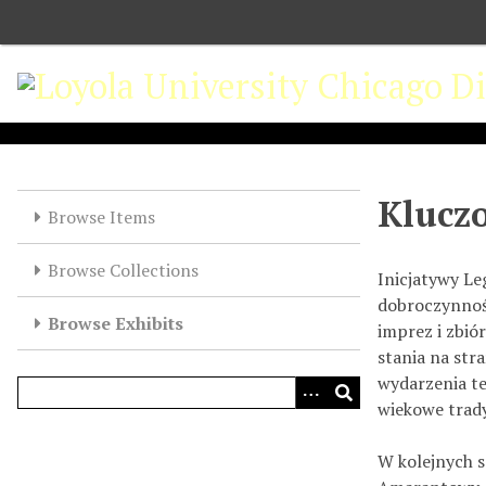
S
k
i
p
t
o
m
a
Klucz
Browse Items
i
n
Browse Collections
c
Inicjatywy Le
o
dobroczynnoś
Browse Exhibits
n
imprez i zbió
t
stania na str
e
wydarzenia t
n
wiekowe trady
t
W kolejnych s