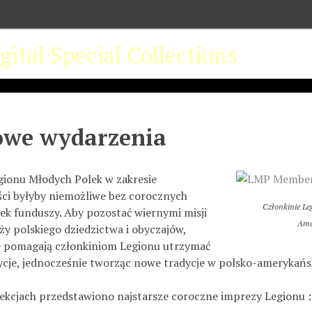
owe wydarzenia
gionu Młodych Polek w zakresie
ci byłyby niemożliwe bez corocznych
Członkinie Le
rek funduszy. Aby pozostać wiernymi misji
Ama
aży polskiego dziedzictwa i obyczajów,
e pomagają członkiniom Legionu utrzymać
cje, jednocześnie tworząc nowe tradycje w polsko-amerykańsk
ekcjach przedstawiono najstarsze coroczne imprezy Legionu : P