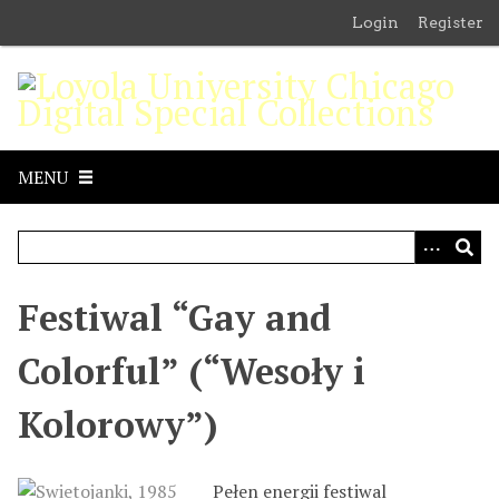
S
Login
Register
k
i
p
t
o
m
MENU
a
i
n
c
o
Festiwal “Gay and
n
t
Colorful” (“Wesoły i
e
n
Kolorowy”)
t
Pełen energii festiwal