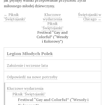
jak płynęły wianki przepowiadał przyszłość życia
miłosnego młodej dziewczyny.
← Piknik
Kluczowe
Świętojanki w
"Świętojanki"
wydarzenia
Chicago →
Piknik
"Świętojanki"
Festiwal “Gay and
Colorful” (“Wesoły
i Kolorowy”)
Legion Młodych Polek
Założenie i wczesne lata
Odpowiedź na nowe potrzeby
Kluczowe wydarzenia
Piknik "Świętojanki"
Festiwal “Gay and Colorful” (“Wesoły i