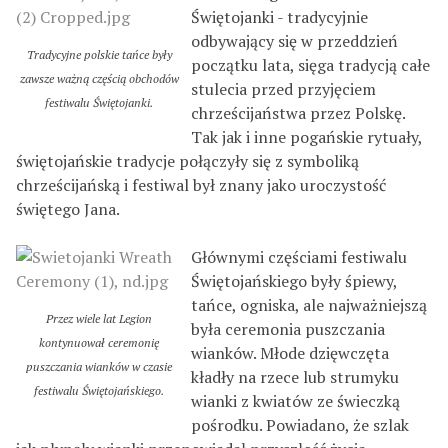
Świętojanki - tradycyjnie
odbywający się w przeddzień
Tradycyjne polskie tańce były
początku lata, sięga tradycją całe
zawsze ważną częścią obchodów
stulecia przed przyjęciem
festiwalu Świętojanki.
chrześcijaństwa przez Polskę.
Tak jak i inne pogańskie rytuały,
świętojańskie tradycje połączyły się z symboliką
chrześcijańską i festiwal był znany jako uroczystość
świętego Jana.
Głównymi częściami festiwalu
Świętojańskiego były śpiewy,
tańce, ogniska, ale najważniejszą
Przez wiele lat Legion
była ceremonia puszczania
kontynuował ceremonię
wianków. Młode dzięwczęta
puszczania wianków w czasie
kładły na rzece lub strumyku
festiwalu Świętojańskiego.
wianki z kwiatów ze świeczką
pośrodku. Powiadano, że szlak