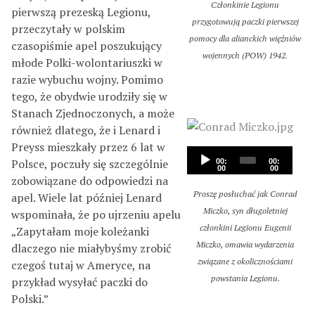
Członkinie Legionu
pierwszą prezeską Legionu,
przygotowują paczki pierwszej
przeczytały w polskim
pomocy dla alianckich więźniów
czasopiśmie apel poszukujący
wojennych (POW) 1942.
młode Polki-wolontariuszki w
razie wybuchu wojny. Pomimo
tego, że obydwie urodziły się w
Stanach Zjednoczonych, a może
również dlatego, że i Lenard i
Preyss mieszkały przez 6 lat w
A
Polsce, poczuły się szczególnie
00:
00:
u
00
00
zobowiązane do odpowiedzi na
d
Proszę posłuchać jak Conrad
apel. Wiele lat później Lenard
i
Miczko, syn długoletniej
wspominała, że po ujrzeniu apelu
o
członkini Legionu Eugenii
„Zapytałam moje koleżanki
P
Miczko, omawia wydarzenia
dlaczego nie miałybyśmy zrobić
l
związane z okolicznościami
czegoś tutaj w Ameryce, na
a
powstania Legionu.
przykład wysyłać paczki do
y
Polski.”
e