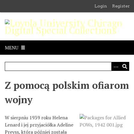
S
Login
Register
k
i
p
t
o
m
MENU
a
i
n
c
o
Z pomocą polskim ofiarom
n
t
wojny
e
n
W sierpniu 1939 roku Helena
t
Lenard i jej przyjaciółka Adeline
Preyss, która później została